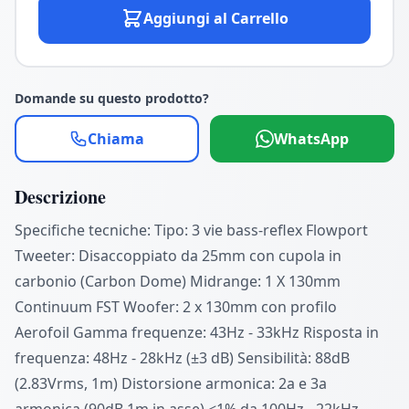
Aggiungi al Carrello
Domande su questo prodotto?
Chiama
WhatsApp
Descrizione
Specifiche tecniche: Tipo: 3 vie bass-reflex Flowport
Tweeter: Disaccoppiato da 25mm con cupola in
carbonio (Carbon Dome) Midrange: 1 X 130mm
Continuum FST Woofer: 2 x 130mm con profilo
Aerofoil Gamma frequenze: 43Hz - 33kHz Risposta in
frequenza: 48Hz - 28kHz (±3 dB) Sensibilità: 88dB
(2.83Vrms, 1m) Distorsione armonica: 2a e 3a
armonica (90dB,1m in asse) <1% da 100Hz - 22kHz