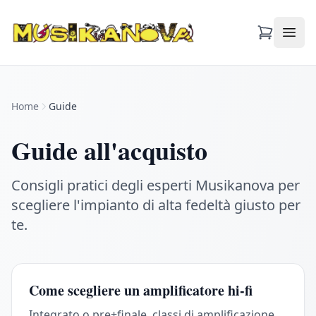
Apri
Home
Guide
Guide all'acquisto
Consigli pratici degli esperti Musikanova per
scegliere l'impianto di alta fedeltà giusto per
te.
Come scegliere un amplificatore hi-fi
Integrato o pre+finale, classi di amplificazione,