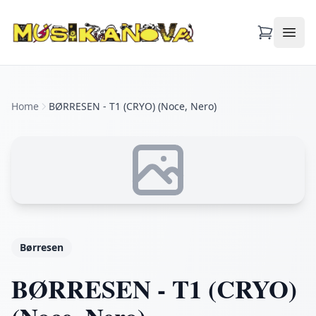
Apri
Home
BØRRESEN - T1 (CRYO) (Noce, Nero)
Børresen
BØRRESEN - T1 (CRYO)