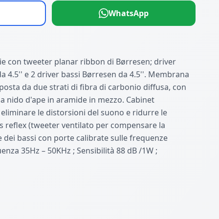
WhatsApp
ie con tweeter planar ribbon di Børresen; driver
 4.5'' e 2 driver bassi Børresen da 4.5''. Membrana
posta da due strati di fibra di carbonio diffusa, con
i a nido d'ape in aramide in mezzo. Cabinet
eliminare le distorsioni del suono e ridurre le
 reflex (tweeter ventilato per compensare la
e dei bassi con porte calibrate sulle frequenze
quenza 35Hz – 50KHz ; Sensibilità 88 dB /1W ;