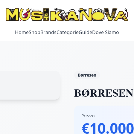
Home
Shop
Brands
Categorie
Guide
Dove Siamo
Børresen
BØRRESEN - 
Prezzo
€10.000