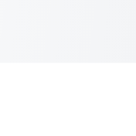
Musikanova Hi-Fi
L'alta fedeltà è di casa dal 1980-12-04