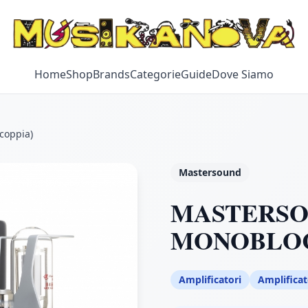
Home
Shop
Brands
Categorie
Guide
Dove Siamo
oppia)
Mastersound
MASTERSOU
MONOBLOCK
Amplificatori
Amplificat