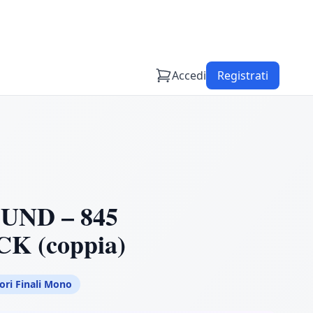
Accedi
Registrati
ND – 845
 (coppia)
ori Finali Mono