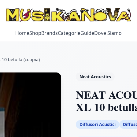
Home
Shop
Brands
Categorie
Guide
Dove Siamo
0 betulla (coppia)
Neat Acoustics
NEAT ACO
XL 10 betull
Diffusori Acustici
Diffus