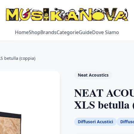
Home
Shop
Brands
Categorie
Guide
Dove Siamo
betulla (coppia)
Neat Acoustics
NEAT ACO
XLS betulla 
Diffusori Acustici
Diffus