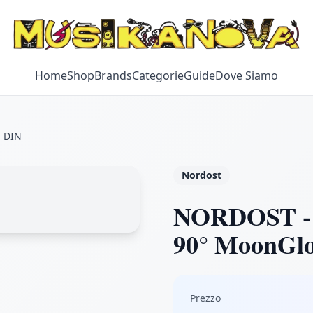
Home
Shop
Brands
Categorie
Guide
Dove Siamo
® DIN
Nordost
NORDOST - a
90° MoonGl
Prezzo