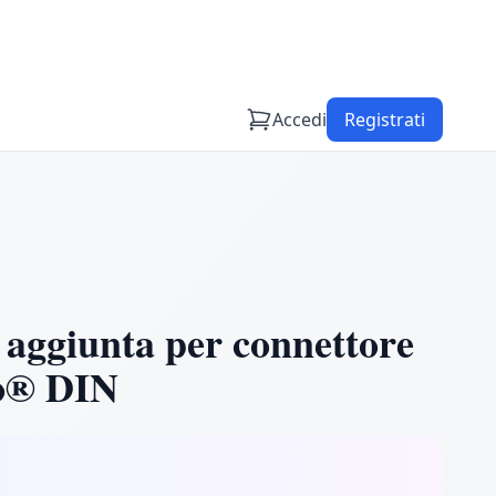
Accedi
Registrati
ggiunta per connettore
o® DIN