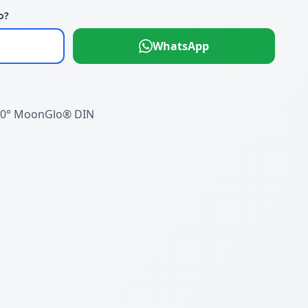
o?
WhatsApp
 90° MoonGlo® DIN