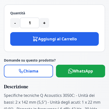
Quantità
-
+
Aggiungi al Carrello
Domande su questo prodotto?
Chiama
WhatsApp
Descrizione
Specifiche tecniche Q Acoustics 3050C: - Unità dei
bassi: 2 x 142 mm (5,5″) - Unità degli acuti: 1 x 22 mm
(0,9″) - Risposta in frequenza (-6 dB): 42 Hz - 30 kHz -