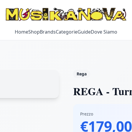
Home
Shop
Brands
Categorie
Guide
Dove Siamo
Rega
REGA - Turnt
Prezzo
€179,00