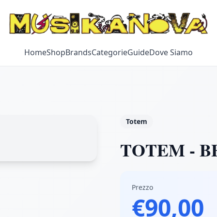
Home
Shop
Brands
Categorie
Guide
Dove Siamo
Totem
TOTEM - B
Prezzo
€90,00