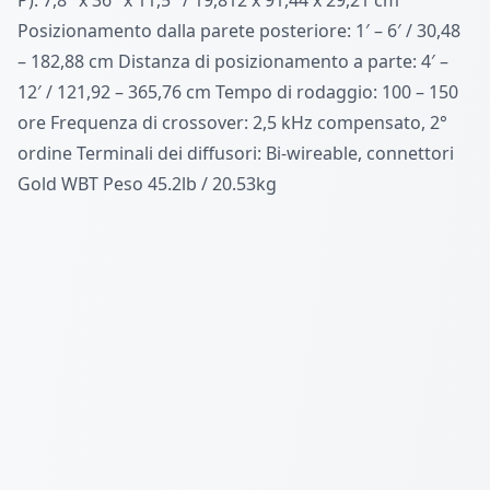
P): 7,8″ x 36″ x 11,5″ / 19,812 x 91,44 x 29,21 cm
Posizionamento dalla parete posteriore: 1′ – 6′ / 30,48
– 182,88 cm Distanza di posizionamento a parte: 4′ –
12′ / 121,92 – 365,76 cm Tempo di rodaggio: 100 – 150
ore Frequenza di crossover: 2,5 kHz compensato, 2°
ordine Terminali dei diffusori: Bi-wireable, connettori
Gold WBT Peso 45.2lb / 20.53kg