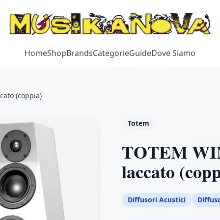
Home
Shop
Brands
Categorie
Guide
Dove Siamo
ato (coppia)
Totem
TOTEM WIN
laccato (copp
Diffusori Acustici
Diffus