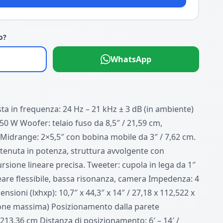
o?
WhatsApp
sta in frequenza: 24 Hz – 21 kHz ± 3 dB (in ambiente)
250 W Woofer: telaio fuso da 8,5″ / 21,59 cm,
idrange: 2×5,5″ con bobina mobile da 3″ / 7,62 cm.
 tenuta in potenza, struttura avvolgente con
sione lineare precisa. Tweeter: cupola in lega da 1″
eare flessibile, bassa risonanza, camera Impedenza: 4
nsioni (lxhxp): 10,7″ x 44,3″ x 14″ / 27,18 x 112,522 x
ione massima) Posizionamento dalla parete
 – 213,36 cm Distanza di posizionamento: 6′ – 14′ /