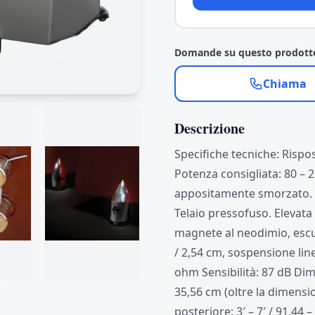
Domande su questo prodott
Chiama
Descrizione
Specifiche tecniche: Rispo
Potenza consigliata: 80 – 
appositamente smorzato. M
Telaio pressofuso. Elevata
magnete al neodimio, escur
/ 2,54 cm, sospensione lin
ohm Sensibilità: 87 dB Dime
35,56 cm (oltre la dimens
posteriore: 3′ – 7′ / 91,44