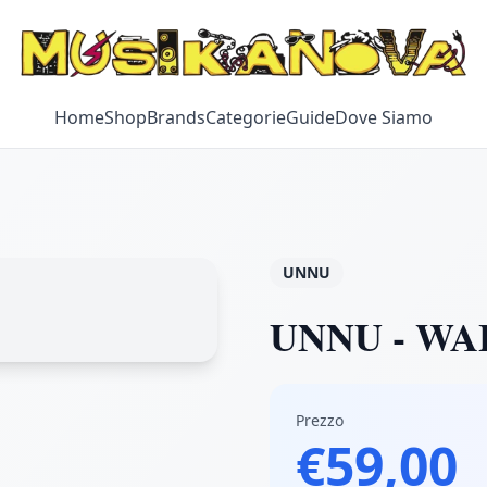
Home
Shop
Brands
Categorie
Guide
Dove Siamo
UNNU
UNNU - WA
Prezzo
€59,00