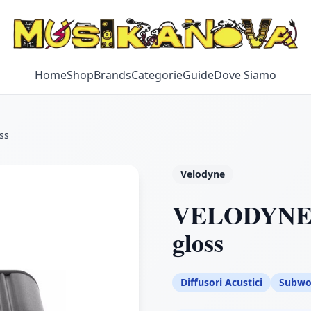
Home
Shop
Brands
Categorie
Guide
Dove Siamo
ss
Velodyne
VELODYNE 
gloss
Diffusori Acustici
Subwo