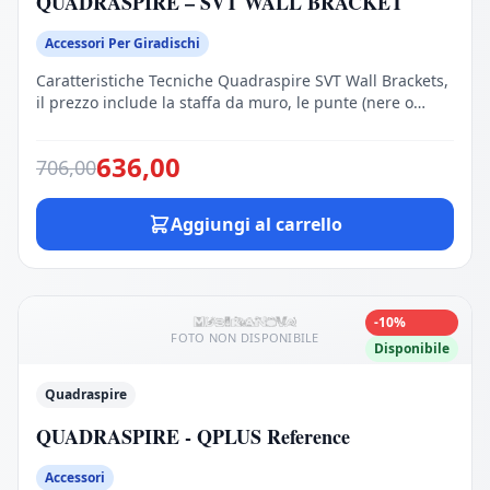
QUADRASPIRE – SVT WALL BRACKET
Accessori Per Giradischi
Caratteristiche Tecniche Quadraspire SVT Wall Brackets,
il prezzo include la staffa da muro, le punte (nere o
silver). Le prestazioni del supporto a muro sono state
raggiunte attraverso la ricerca, lo sviluppo ed estesi test
636,00
706,00
di ascolto che utilizzano la collaudata tecnica di
accordatura ad orecchio, così come sono stati sviluppati
i migliori strumenti musicali. […]
Aggiungi al carrello
-10%
FOTO NON DISPONIBILE
Disponibile
Quadraspire
QUADRASPIRE - QPLUS Reference
Accessori