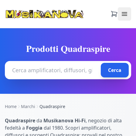
Apri
Prodotti Quadraspire
Cerca
Home
Marchi
Quadraspire
Quadraspire
da
Musikanova Hi-Fi
, negozio di alta
fedeltà a
Foggia
dal 1980. Scopri amplificatori,
diffusori e sorgenti Quadraspire: provali nel nostro