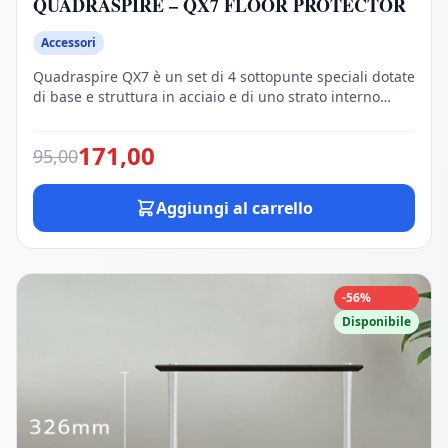
QUADRASPIRE – QX7 FLOOR PROTECTOR
Accessori
Quadraspire QX7 è un set di 4 sottopunte speciali dotate
di base e struttura in acciaio e di uno strato interno
smorzante nella parte in cui la punta verrà a contatto,
progettate per neutralizzare gli effetti negativi della
171,00
95,00
vibrazioni e per migliorare la qualità sonora e
l'isolamento acustico. I Quadra QX7 sono supporti
isolanti meravigliosamente […]
Aggiungi al carrello
-56%
Disponibile