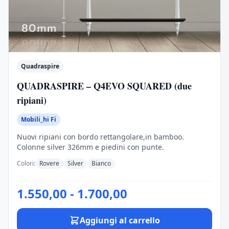
Quadraspire
QUADRASPIRE – Q4EVO SQUARED (due
ripiani)
Mobili_hi Fi
Nuovi ripiani con bordo rettangolare,in bamboo.
Colonne silver 326mm e piedini con punte.
Colori:
Rovere
Silver
Bianco
1.550,00 - 1.700,00
Aggiungi al carrello